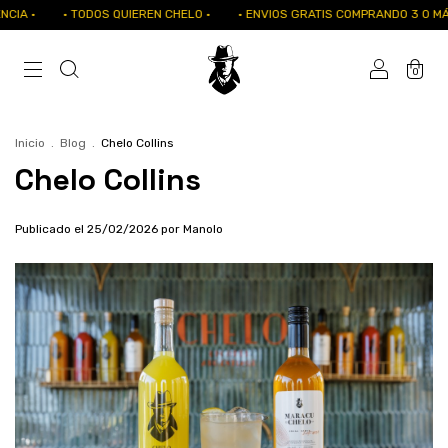
IA ·
· TODOS QUIEREN CHELO ·
· ENVIOS GRATIS COMPRANDO 3 O MÁS
0
Inicio
.
Blog
.
Chelo Collins
Chelo Collins
Publicado el 25/02/2026 por Manolo